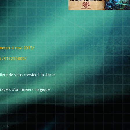
r-moon-4-nov-2015/
867313235800/
 fière de vous convier à la 4ème
travers d’un univers magique
———-