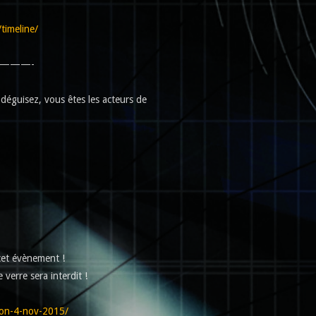
imeline/
———-
déguisez, vous êtes les acteurs de
cet évènement !
 verre sera interdit !
oon-4-nov-2015/