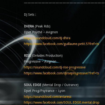
———————————————————————
DJ Sets :
DHIRA
(Peak Rds)
Djset Psyché – Avignon
https://soundcloud.com/dj-dhira
https://www.facebook.com/guillaume.petit.5?fref=ts
RISE
(Oréades Production)
Progressive – Avignon
https://soundcloud.com/dj-rise-progressive
https://www.facebook.com/djriseprogressive?fref=ts
SOUL EDGE
(Mental Drop / Outrance)
Djset Prog/Psytrance – Lyon
https://soundcloud.com/antaress
https://www.facebook.com/SOUL.EDGE.mental.drop