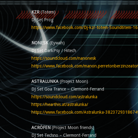
KZR
(Totem)
Dj Set Prog
https://www.facebook.com/Dj-kzr-totem-Sound6tem-1
NONESK
(Eywah)
DJ Set DarkPsy / Hitech
https://soundcloud.com/nanonesk
https://www.facebook.com/manon.perretonberzinzeato
ASTRALUNKA
(Project Moon)
DJ Set Goa Trance – Clermont-Ferrand
https://soundcloud.com/astralunka
https://hearthis.at/astralunka/
https://www.facebook.com/Astralunka-38237293186749
ACRÖFEN
(Project Moon friends)
DJ Set Techno – Clermont-Ferrand