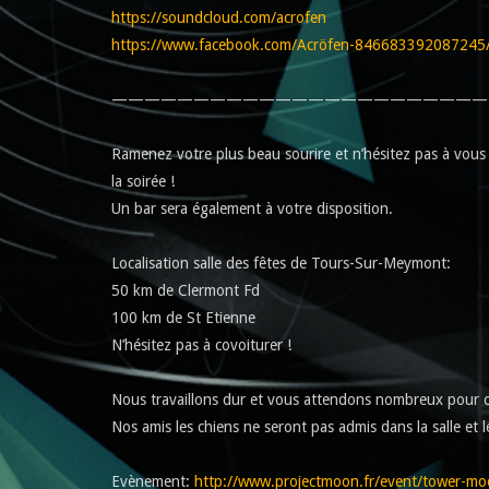
https://soundcloud.com/acrofen
https://www.facebook.com/Acröfen-846683392087245/t
———————————————————————
Ramenez votre plus beau sourire et n’hésitez pas à vous 
la soirée !
Un bar sera également à votre disposition.
Localisation salle des fêtes de Tours-Sur-Meymont:
50 km de Clermont Fd
100 km de St Etienne
N’hésitez pas à covoiturer !
Nous travaillons dur et vous attendons nombreux pour 
Nos amis les chiens ne seront pas admis dans la salle et le
Evènement:
http://www.projectmoon.fr/event/tower-m