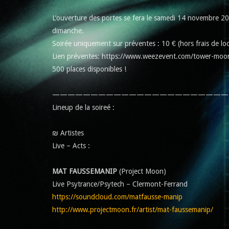
L’ouverture des portes se fera le samedi 14 novembre 20
dimanche.
Soirée uniquement sur préventes : 10 € (hors frais de loc
Lien préventes: https://www.weezevent.com/tower-moo
500 places disponibles !
———————————————————————
Lineup de la soireé :
₪ Artistes
Live – Acts :
MAT FAUSSEMANIP
(Project Moon)
Live Psytrance/Psytech – Clermont-Ferrand
https://soundcloud.com/matfausse-manip
http://www.projectmoon.fr/artist/mat-faussemanip/