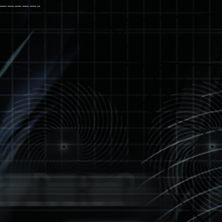
—————–