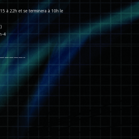
15 à 22h et se terminera à 10h le
)
n-4
—————–