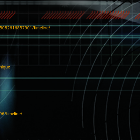
65082616857901/timeline/
mique
6/timeline/