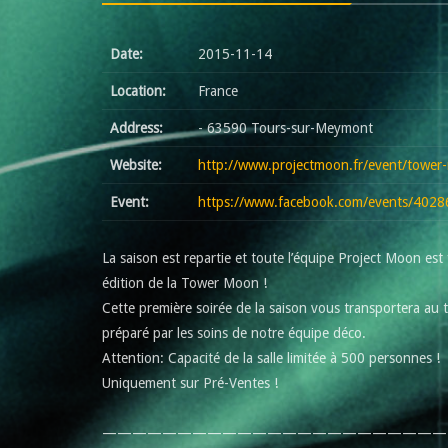
Date:
2015-11-14
Location:
France
Address:
- 63590 Tours-sur-Meymont
Website:
http://www.projectmoon.fr/event/towe
Event:
https://www.facebook.com/events/402
La saison est repartie et toute l’équipe Project Moon est
édition de la Tower Moon !
Cette première soirée de la saison vous transportera au 
préparé par les soins de notre équipe déco.
Attention: Capacité de la salle limitée à 500 personnes !
Uniquement sur Pré-Ventes !
———————————————————————