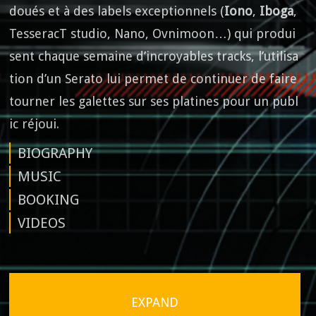
doués et à des labels exceptionnels (
Iono
,
Iboga
,
TesseracT studio, Nano, Ovnimoon…) qui produi
sent chaque semaine d’incroyables tracks, l’utilisa
tion d’un Serato lui permet de continuer de faire
tourner les galettes sur ses platines pour un publ
ic réjoui.
BIOGRAPHY
MUSIC
BOOKING
VIDEOS
EXPAND