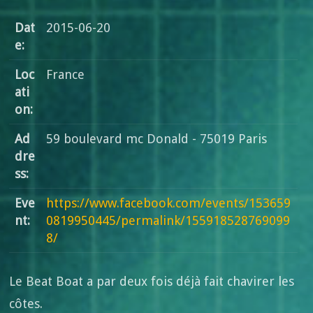
Dat
2015-06-20
e:
Loc
France
ati
on:
Ad
59 boulevard mc Donald - 75019 Paris
dre
ss:
Eve
https://www.facebook.com/events/153659
nt:
0819950445/permalink/155918528769099
8/
Le Beat Boat a par deux fois déjà fait chavirer les
côtes.