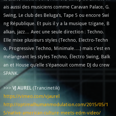
ais aussi des musiciens comme Caravan Palace, G.
Swing, Le club des Beluga’s, Tape 5 ou encore Swi
ng République. Et puis il y a la musique tzigane, B
alkan, jazz… Avec une seule direction : Techno.
Elle mixe plusieurs styles (Techno, Electro-Techn
o, Progressive Techno, Minimale….) mais c’est en
mélangeant les styles Techno, Électro Swing, Balk
an et House qu’elle s’épanouit comme DJ du crew
SPANK.
>>>
VJ AUREL
(Trancinetik)
https://vimeo.com/vjaurel
http://optimalhumanmodulation.com/2015/05/1
5/native-american-culture-meets-edm-video/