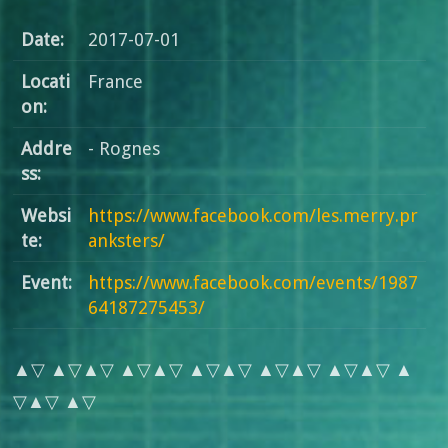
Date:
2017-07-01
Locati
France
on:
Addre
- Rognes
ss:
Websi
https://www.facebook.com/les.merry.pr
te:
anksters/
Event:
https://www.facebook.com/events/1987
64187275453/
▲▽ ▲▽▲▽ ▲▽▲▽ ▲▽▲▽ ▲▽▲▽ ▲▽▲▽ ▲
▽▲▽ ▲▽