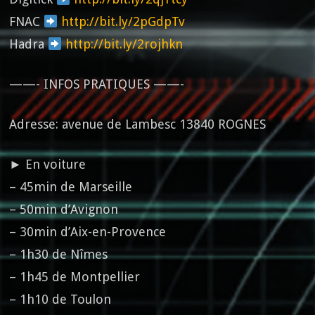
FNAC
http://bit.ly/2pGdpTv
Hadra
http://bit.ly/2rojhkn
——- INFOS PRATIQUES ——-
Adresse: avenue de Lambesc 13840 ROGNES
► En voiture
– 45min de Marseille
– 50min d’Avignon
– 30min d’Aix-en-Provence
– 1h30 de Nîmes
– 1h45 de Montpellier
– 1h10 de Toulon