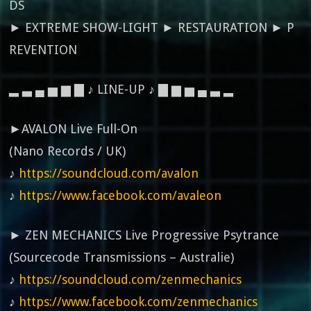
DS
► EXTREME SHOW-LIGHT ► RESTAURATION ► P
REVENTION
▂ ▃ ▄ ▅ ▆ ▇ ♪ LINE-UP ♪ ▇ ▆ ▅ ▄ ▃ ▂
►AVALON Live Full-On
(Nano Records / UK)
♪
https://soundcloud.com/avalon
♪
https://www.facebook.com/avaleon
► ZEN MECHANICS Live Progressive Psytrance
(Sourcecode Transmissions – Australie)
♪
https://soundcloud.com/zenmechanics
♪
https://www.facebook.com/zenmechanics