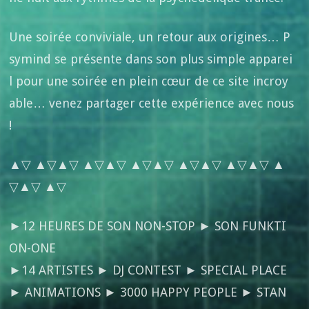
Une soirée conviviale, un retour aux origines… P
symind se présente dans son plus simple apparei
l pour une soirée en plein cœur de ce site incroy
able… venez partager cette expérience avec nous
!
▲▽ ▲▽▲▽ ▲▽▲▽ ▲▽▲▽ ▲▽▲▽ ▲▽▲▽ ▲
▽▲▽ ▲▽
►12 HEURES DE SON NON-STOP ► SON FUNKTI
ON-ONE
►14 ARTISTES ► DJ CONTEST ► SPECIAL PLACE
► ANIMATIONS ► 3000 HAPPY PEOPLE ► STAN