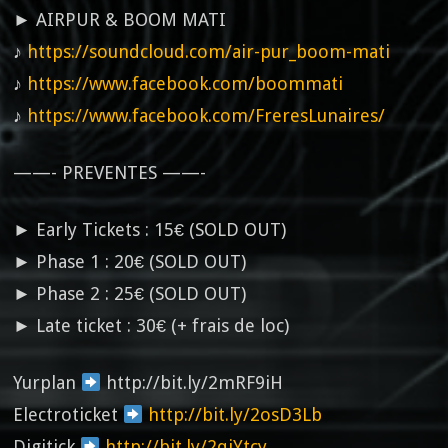
► AIRPUR & BOOM MATI
♪
https://soundcloud.com/air-pur_boom-mati
♪
https://www.facebook.com/boommati
♪
https://www.facebook.com/FreresLunaires/
——- PREVENTES ——-
► Early Tickets : 15€ (SOLD OUT)
► Phase 1 : 20€ (SOLD OUT)
► Phase 2 : 25€ (SOLD OUT)
► Late ticket : 30€ (+ frais de loc)
Yurplan
http://bit.ly/2mRF9iH
Electroticket
http://bit.ly/2osD3Lb
Digitick
http://bit.ly/2qjYtcy