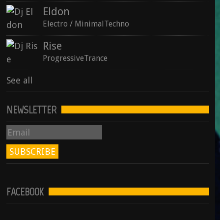
Eldon
See all
Electro / MinimalTechno
Rise
ProgressiveTrance
See all
NEWSLETTER
FACEBOOK