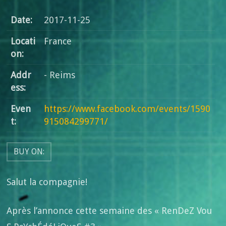
Date:
2017-11-25
Locati
France
on:
Addr
- Reims
ess:
Even
https://www.facebook.com/events/1590
t:
915084299771/
BUY ON:
Salut la compagnie!
Après l’annonce cette semaine des « RenDeZ Vou