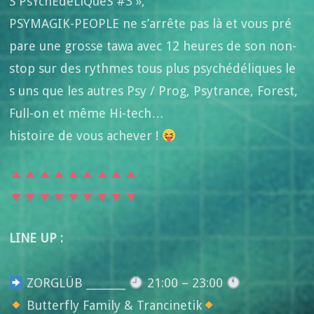
S PsYchÉdéLiQueS #3 »,
PSYMAGIK-PEOPLE ne s’arrête pas là et vous pré
pare une grosse tawa avec 12 heures de son non-
stop sur des rythmes tous plus psychédéliques le
s uns que les autres Psy / Prog, Psytrance, Forest,
Full-on et même Hi-tech…
histoire de vous achever !
LINE UP :
ZORGLÜB ________
21:00 – 23:00
Butterfly Family & Trancinetik