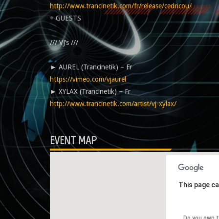
http://www.trancinetik.com/fr/release/cedricou/
+ GUESTS
/// VJ’s ///
► AUREL (Trancinetik) – Fr
https://vimeo.com/vjaurel
► XYLAX (Trancinetik) – Fr
http://www.trancinetik.com/artist/vj-xylax/
EVENT MAP
This page ca
Do you own t