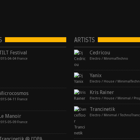
S
ARTISTS
TILT Festival
Cedricou
2015-04-04 France
Electro / MinimalTechno
Yanix
Electro / House / MinimalTech
Kris Rainer
Microcosmos
2015-04-11 France
Trancinetik
Le Manoir
Electro / Minimal / TechnoTranc
2015-05-09 France
Trancinetik @ l’OPA