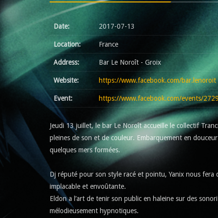
Date:
2017-07-13
Location:
France
Address:
Bar Le Noroît - Groix
Website:
https://www.facebook.com/bar.lenoroit
Event:
https://www.facebook.com/events/27
Jeudi 13 juillet, le bar Le Noroît accueille le collectif Tra
pleines de son et de couleur. Embarquement en douceur 
quelques mers formées.
Dj réputé pour son style racé et pointu, Yanix nous fera 
implacable et envoûtante.
Eldon a l’art de tenir son public en haleine sur des sonor
mélodieusement hypnotiques.