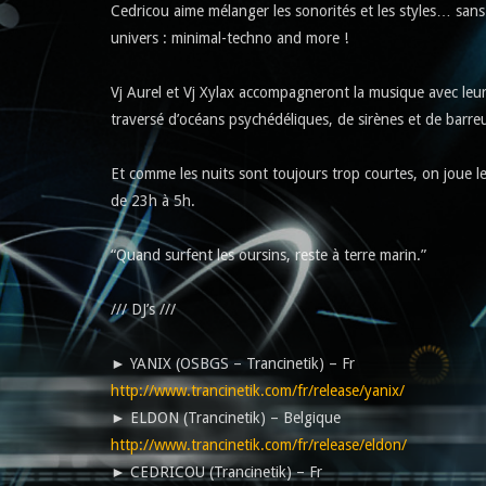
Cedricou aime mélanger les sonorités et les styles… sans
univers : minimal-techno and more !
Vj Aurel et Vj Xylax accompagneront la musique avec leu
traversé d’océans psychédéliques, de sirènes et de barre
Et comme les nuits sont toujours trop courtes, on joue le
de 23h à 5h.
“Quand surfent les oursins, reste à terre marin.”
/// DJ’s ///
► YANIX (OSBGS – Trancinetik) – Fr
http://www.trancinetik.com/fr/release/yanix/
► ELDON (Trancinetik) – Belgique
http://www.trancinetik.com/fr/release/eldon/
► CEDRICOU (Trancinetik) – Fr