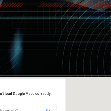
n't load Google Maps correctly.
OK
his website?