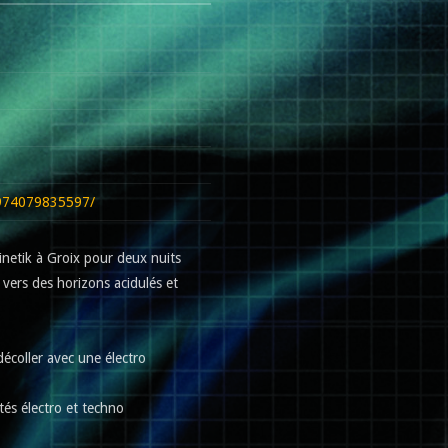
2974079835597/
ncinetik à Groix pour deux nuits
vers des horizons acidulés et
décoller avec une électro
ités électro et techno