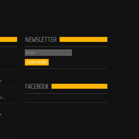
NEWSLETTER
no
FACEBOOK
Electro / House / Minimal / ProgressiveTechno
e